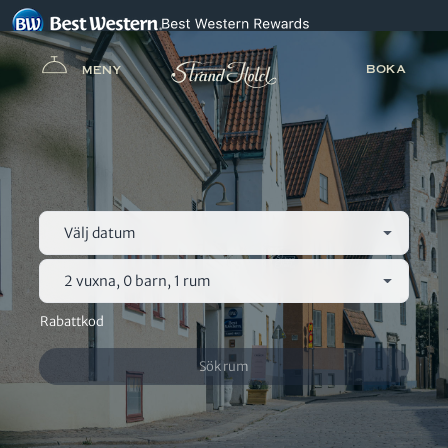
BOKA
MENY
Välj datum
2 vuxna, 0 barn, 1 rum
Rabattkod
Sök rum