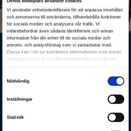
Denna webbplats använder cookies
Vi använder enhetsidentifierare för att anpassa innehållet
och annonserna till användarna, tillhandahålla funktioner
för sociala medier och analysera vår trafik. Vi
vidarebefordrar även sådana identifierare och annan
en plats där alla får plats
information från din enhet till de sociala medier och
Hur det är att jobba hos oss
annons- och analysföretag som vi samarbetar med.
Dessa kan i sin tur kombinera informationen med annan
Vi gillar olika och det märks bland alla oss som jobbar
information som du har tillhandahållit eller som de har
här. Det är våra olikheter som gör att vi lyckas skapa en
miljö där människor trivs – en plats där alla får plats.
samlat in när du har använt deras tjänster.
Med vårt initiativ Livslabbet arbetar vi för att göra
Samtyckesval
vardagen lite lättare för både våra medarbetare och
Nödvändig
besökare. Vill du veta mer om hur Strand Hotel är som
arbetsplats?
LÄS VIDARE >
Inställningar
Statistik