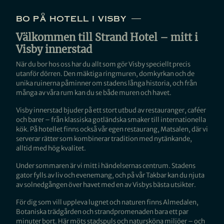
bo på hotell i visby
Välkommen till Strand Hotel – mitt i
Visby innerstad
När du bor hos oss har du allt som gör Visby speciellt precis
utanför dörren. Den mäktiga ringmuren, domkyrkan och de
unika ruinerna påminner om stadens långa historia, och från
många av våra rum kan du se både muren och havet.
Visby innerstad bjuder på ett stort utbud av restauranger, caféer
och barer – från klassiska gotländska smaker till internationella
kök. På hotellet finns också vår egen restaurang, Matsalen, där vi
serverar rätter som kombinerar tradition med nytänkande,
alltid med hög kvalitet.
Under sommaren är vi mitt i händelsernas centrum. Stadens
gator fylls av liv och evenemang, och på vår Takbar kan du njuta
av solnedgången över havet med en av Visbys bästa utsikter.
För dig som vill uppleva lugnet och naturen finns Almedalen,
Botaniska trädgården och strandpromenaden bara ett par
minuter bort. Här möts stadspuls och natursköna miljöer – och