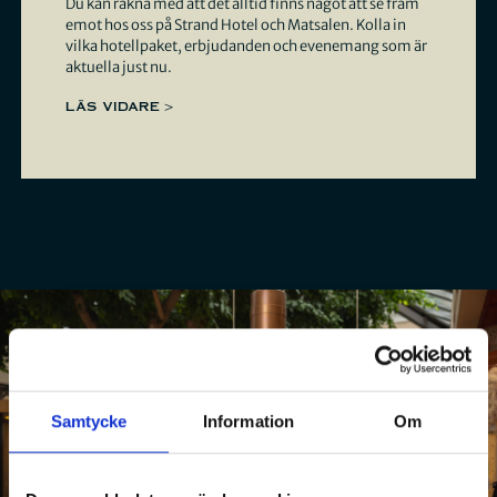
Du kan räkna med att det alltid finns något att se fram
emot hos oss på Strand Hotel och Matsalen. Kolla in
vilka hotellpaket, erbjudanden och evenemang som är
aktuella just nu.
LÄS VIDARE >
Samtycke
Information
Om