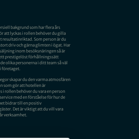
siell bakgrund som har flera års
r att lyckas i rollen behöver du gilla
t resultatinriktad. Som person är du
stort driv och gärna glimten i ögat. Har
rsäljning inom besöksnäringen så är
ett prestigelöst förhållningssätt
e olika personerna i ditt team så väl
 företaget.
egor skapar du den varma atmosfären
n som gör att hotellen är
s i rollen behöver du vara en person
service med en förståelse för hur de
t bidrar till en positiv
ster. Det är viktigt att du vill vara
vår verksamhet.