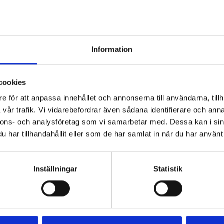
levelser hos oss.
Ansökan via formulär neda
kturering och bokning
Ansökan är nu stängd.
Se alla våra lediga t
Information
cookies
e för att anpassa innehållet och annonserna till användarna, tillh
vår trafik. Vi vidarebefordrar även sådana identifierare och anna
nnons- och analysföretag som vi samarbetar med. Dessa kan i sin
har tillhandahållit eller som de har samlat in när du har använt 
Inställningar
Statistik