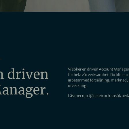
n driven
Vi söker en driven Account Manager 
för hela vår verksamhet. Du blir en
arbetar med försäljning, marknad,
anager.
utveckling.
Läs mer om tjänsten och ansök ned