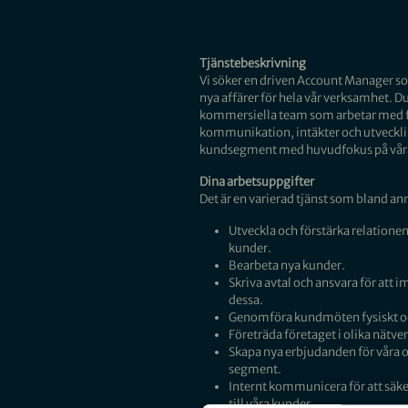
Tjänstebeskrivning
Vi söker en driven Account Manager so
nya affärer för hela vår verksamhet. Du 
kommersiella team som arbetar med f
kommunikation, intäkter och utvecklin
kundsegment med huvudfokus på våra
Dina arbetsuppgifter
Det är en varierad tjänst som bland ann
Utveckla och förstärka relatione
kunder.
Bearbeta nya kunder.
Skriva avtal och ansvara för att 
dessa.
Genomföra kundmöten fysiskt oc
Företräda företaget i olika nä
Skapa nya erbjudanden för våra 
segment.
Internt kommunicera för att säker
till våra kunder.