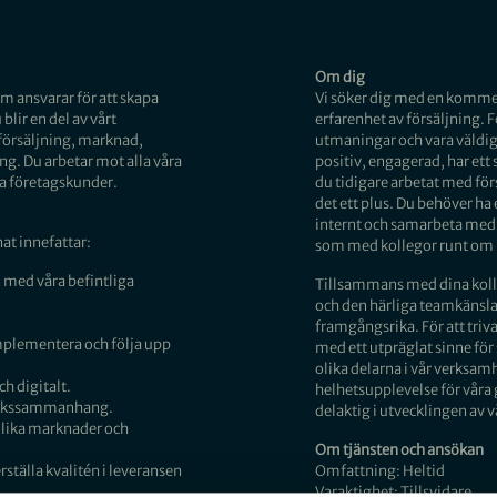
Om dig
m ansvarar för att skapa
Vi söker dig med en kommer
blir en del av vårt
erfarenhet av försäljning. Fö
örsäljning, marknad,
utmaningar och vara väldig
g. Du arbetar mot alla våra
positiv, engagerad, har ett 
 företagskunder.
du tidigare arbetat med fö
det ett plus. Du behöver ha 
internt och samarbeta med d
at innefattar:
som med kollegor runt om i
n med våra befintliga
Tillsammans med dina koll
och den härliga teamkänsla
framgångsrika. För att triva
implementera och följa upp
med ett utpräglat sinne för 
olika delarna i vår verksamhe
h digitalt.
helhetsupplevelse för våra gä
tverkssammanhang.
delaktig i utvecklingen av 
olika marknader och
Om tjänsten och ansökan
ställa kvalitén i leveransen
Omfattning: Heltid
Varaktighet: Tillsvidare