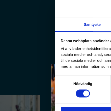
Aktivt följa upp våra kunders upp
Administrativa uppgifter som fa
ingår i tjänsten.
Samtycke
Denna webbplats använder 
Vi använder enhetsidentifierar
sociala medier och analysera 
till de sociala medier och a
med annan information som du 
Samtyckesval
Nödvändig