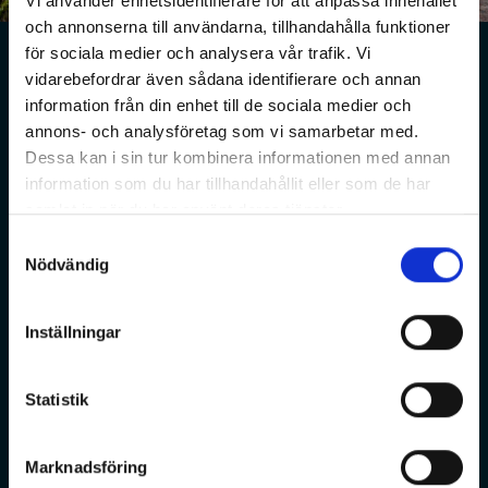
Vi använder enhetsidentifierare för att anpassa innehållet
almedalsveckan
och annonserna till användarna, tillhandahålla funktioner
för sociala medier och analysera vår trafik. Vi
Mellangatan
vidarebefordrar även sådana identifierare och annan
I direkt anslutning till hotellet finns denna stora
information från din enhet till de sociala medier och
eventyta på Mellangatan. Ytan ligger bara ett
annons- och analysföretag som vi samarbetar med.
stenkast från Donnersplats som är knutpunkten under
Dessa kan i sin tur kombinera informationen med annan
Almedalsveckan.
information som du har tillhandahållit eller som de har
LÄS VIDARE >
samlat in när du har använt deras tjänster.
Samtyckesval
Nödvändig
Inställningar
Statistik
Marknadsföring