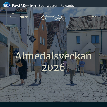
BOKA
MENY
Almedalsveckan
2026