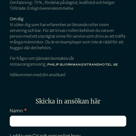
Omfattning: 75% , fördelat på dagtid, kvällstid och helger
Tillträde: Enligt överenskommelse
Om dig
Vi söker dig som har erfarenhet av liknande roller inom
servering och bar. För att trivas i rollen behöver du vara en
person med ett utpräglat sinne för service som drivs av att träffa
många människor. Du är en teamplayer som inte är rädd för att
hugga i där det behövs.
För frågor om tjänsten kontakta vår
restaurangansvarig,
philip.bjorkman@strandhotel.se
Välkommen med din ansökan!
Skicka in ansökan här
jobb
Namn
*
servis
Ladda upp CV och personligt brev