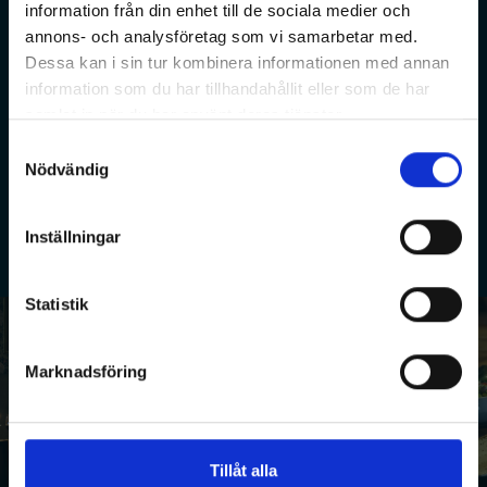
information från din enhet till de sociala medier och
annons- och analysföretag som vi samarbetar med.
Dessa kan i sin tur kombinera informationen med annan
Jag godkänner hantering av personuppgifter enligt
information som du har tillhandahållit eller som de har
integritetspolicyn av Strand Hotel.
*
samlat in när du har använt deras tjänster.
Ja
Samtyckesval
Nödvändig
Skicka
Inställningar
Statistik
Marknadsföring
Tillåt alla